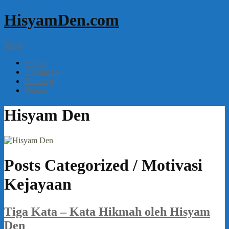
HisyamDen.com
Menu
About
HisyamTV
Hubungi
Produk
Hisyam Den
Posts Categorized /
Motivasi
Kejayaan
Tiga Kata – Kata Hikmah oleh Hisyam
Den