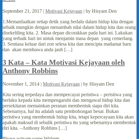
September 21, 2017 |
Motivasi Kejayaan
| by Hisyam Den
1.Memanfaatkan setiap detik yang berlalu dalam hidup kita dengan
sebaik mungkin dengan menambah nilai dalam hidup kita dan orang
disekeliling kita. 2. Masa depan dicorakkan pada hari ini. Lakukan
yang terbaik hari ini untuk menjamin masa depan yang cemerlang.
3. Sentiasa keluar dari zon selesa kita dan mencipta matlamat baru
dan akan membawa anda jauh […]
3 Kata – Kata Motivasi Kejayaan oleh
Anthony Robbins
November 1, 2014 |
Motivasi Kejayaan
| by Hisyam Den
Kita sering terpedaya dan mempercayai peristiwa – peristiwa yang
berlaku kepada kita mempengaruhi dan mengawal hidup kita dan
persekitaran memainkan peranan membentuk siapa diri kita.
Sebenarnya, hal itu adalah satu pembohongan besar. Bukan
peristiwa yang membentuk hidup kita, tetapi kepercayaan kita akan
apakah maksud di sebalik peristiwa itu yang sebenarnya membentuk
diri kita. –Anthony Robbins […]
Please activate some Widgets.